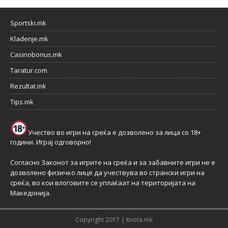
Sportski.mk
Kladenje.mk
Casinobonus.mk
Taratur.com
Rezultat.mk
Tips.mk
Учество во игри на среќа е дозволено за лица со 18+
години. Играј одговорно!
Согласно Законот за игрите на среќа и за забавните игри не е
дозволено физичко лице да учествува во странски игри на
среќа, во кои влоговите се уплаќаат на територијата на
Македонија.
Copyright 2017 | Kvota.mk