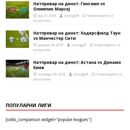
Натпревар на денот: Гингамп vs
Олимпик Марсеј
мај 11, 2018
sorengolf
Коментарите се
исклучени
Натпревар на денот: Хадерсфилд Таун
vs Манчестер Сити
јануари 20, 2019
sorengolf
Коментарите се
исклучени
Натпревар на денот: Астана vs Динамо
Киев
ноември 29, 2018
sorengolf
Коментарите се
исклучени
ПОПУЛАРНИ ЛИГИ
[odds_comparison widget="popular-leagues"]