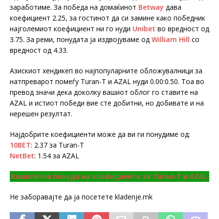
заработиме. За победа на домаќинот
Betway
дава
коефициент 2.25, за гостинот да си замине како победник
најголемиот коефициент ни го нуди
Unibet
во вредност од
3.75. За реми, понудата ја издвојуваме од
William Hill
со
вредност од 4.33.
Азискиот хендикеп во најпопуларните обложувалници за
натпреварот помеѓу Turan-T и AZAL нуди 0.00:0.50. Тоа во
превод значи дека доколку вашиот облог го ставите на
AZAL и истиот победи вие сте добитни, но добивате и на
нерешен резултат.
Најдобрите коефициенти може да ви ги понудиме од:
10BET
: 2.37 за Turan-T
NetBet
: 1.54 за AZAL
Комплетна понуда на коефициенти за Turan-T и AZAL.
Не заборавајте да ја посетете kladenje.mk