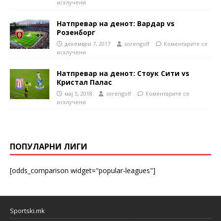
исклучени
Натпревар на денот: Вардар vs
Розенборг
декември 7, 2017
sorengolf
Коментарите се
исклучени
Натпревар на денот: Стоук Сити vs
Кристал Палас
мај 5, 2018
sorengolf
Коментарите се
исклучени
ПОПУЛАРНИ ЛИГИ
[odds_comparison widget="popular-leagues"]
Sportski.mk