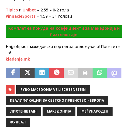
Tipico
и
Unibet
– 2.55 – 0-2 гола
PinnacleSports
– 1.59 – 3+ голови
Комплетна понуда на коефициенти за Македонија и
Лихтенштајн.
Најдобриот македонски портал за обложувачи! Посетете
го!
kladenje.mk
FYRO MACEDONIA VS LIECHTENSTEIN
КВАЛИФИКАЦИИ ЗА СВЕТСКО ПРВЕНСТВО - ЕВРОПА
ЛИХТЕНШТАЈН
МАКЕДОНИЈА
МЕЃУНАРОДЕН
ФУДБАЛ