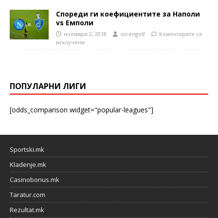
Спореди ги коефициентите за Наполи
vs Емполи
ноември 2, 2018
sorengolf
Коментарите се
исклучени
ПОПУЛАРНИ ЛИГИ
[odds_comparison widget="popular-leagues"]
Sportski.mk
Kladenje.mk
Casinobonus.mk
Taratur.com
Rezultat.mk