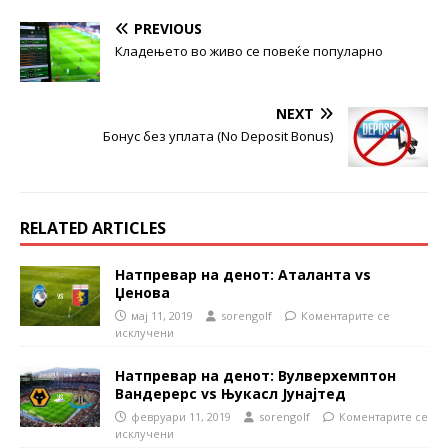
PREVIOUS
Кладењето во живо се повеќе популарно
NEXT
Бонус без уплата (No Deposit Bonus)
RELATED ARTICLES
Натпревар на денот: Аталанта vs
Џенова
мај 11, 2019
sorengolf
Коментарите се
исклучени
Натпревар на денот: Вулверхемптон
Вандерерс vs Њукасл Јунајтед
февруари 11, 2019
sorengolf
Коментарите се
исклучени