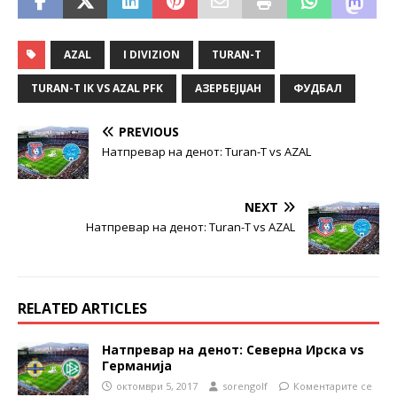
AZAL
I DIVIZION
TURAN-T
TURAN-T IK VS AZAL PFK
АЗЕРБЕЈЏАН
ФУДБАЛ
PREVIOUS
Натпревар на денот: Turan-T vs AZAL
NEXT
Натпревар на денот: Turan-T vs AZAL
RELATED ARTICLES
Натпревар на денот: Северна Ирска vs
Германија
октомври 5, 2017
sorengolf
Коментарите се