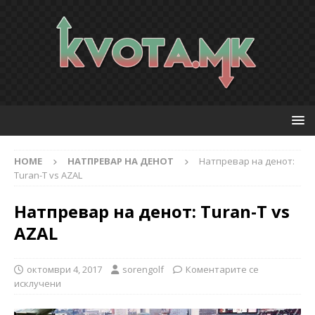
HOME
НАТПРЕВАР НА ДЕНОТ
Натпревар на денот:
Turan-T vs AZAL
Натпревар на денот: Turan-T vs
AZAL
октомври 4, 2017
sorengolf
Коментарите се
исклучени