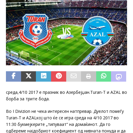
среда,4/10 2017 е празник во Азербејџан.Turan-T и AZAL во
борба за трите бода.
Во I Divizion не чека интересен натпревар. Дуелот помеѓу
Turan-T и AZALкој што ќе се игра среда на 4/10 2017 во
11:30 букмејкерите „типуваат“ на домаќинот. Да го
одбереме најдобриот коефициент од нивната понуда и да