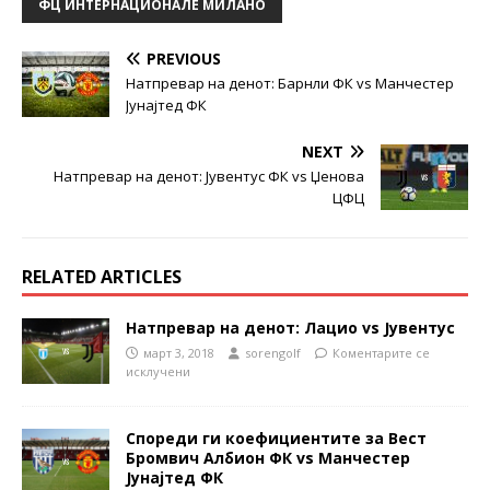
ФЦ ИНТЕРНАЦИОНАЛЕ МИЛАНО
PREVIOUS
Натпревар на денот: Барнли ФК vs Манчестер
Јунајтед ФК
NEXT
Натпревар на денот: Јувентус ФК vs Џенова
ЦФЦ
RELATED ARTICLES
Натпревар на денот: Лацио vs Јувентус
март 3, 2018
sorengolf
Коментарите се
исклучени
Спореди ги коефициентите за Вест
Бромвич Албион ФК vs Манчестер
Јунајтед ФК