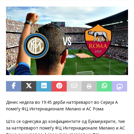
Денес недела во 19:45 дерби натпреварот во Серија А
помеѓу ФЦ Интернационале Милано и АС Рома
Што се однесува до коефициентите од букмејкерите, тие
за натпреварот помеѓу ФЦ Интернационале Милано и АС