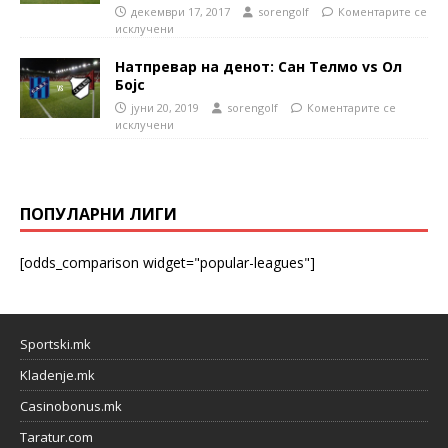
декември 17, 2017
sorengolf
Коментарите се
исклучени
Натпревар на денот: Сан Телмо vs Ол
Бојс
јуни 20, 2019
sorengolf
Коментарите се
исклучени
ПОПУЛАРНИ ЛИГИ
[odds_comparison widget="popular-leagues"]
Sportski.mk
Kladenje.mk
Casinobonus.mk
Taratur.com