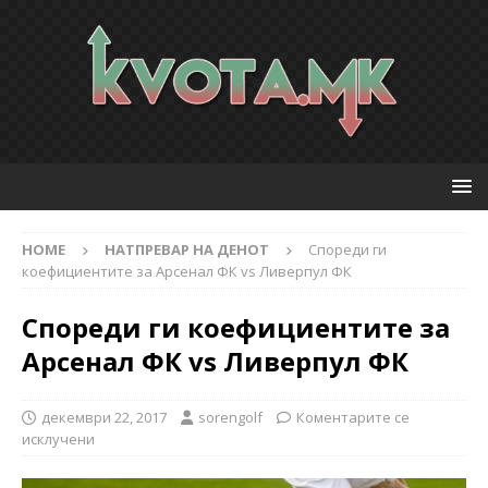
HOME
НАТПРЕВАР НА ДЕНОТ
Спореди ги
коефициентите за Арсенал ФК vs Ливерпул ФК
Спореди ги коефициентите за
Арсенал ФК vs Ливерпул ФК
декември 22, 2017
sorengolf
Коментарите се
исклучени