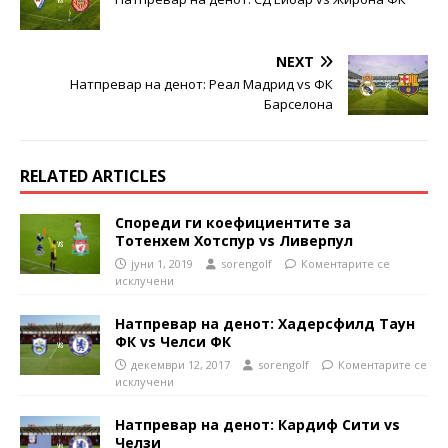
NEXT
Натпревар на денот: Реал Мадрид vs ФК
Барселона
RELATED ARTICLES
Спореди ги коефициентите за
Тотенхем Хотспур vs Ливерпул
јуни 1, 2019
sorengolf
Коментарите се
исклучени
Натпревар на денот: Хадерсфилд Таун
ФК vs Челси ФК
декември 12, 2017
sorengolf
Коментарите се
исклучени
Натпревар на денот: Кардиф Сити vs
Челзи