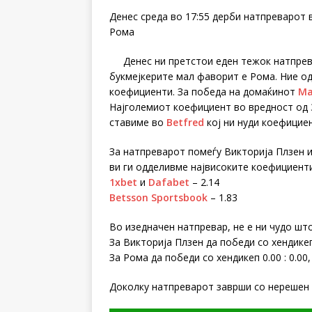
Денес среда во 17:55 дерби натпреварот
Рома
Денес ни претстои еден тежок натпрев
букмејкерите мал фаворит е Рома. Ние од
коефициенти. За победа на домаќинот
Ma
Најголемиот коефициент во вредност од 3.
ставиме во
Betfred
кој ни нуди коефициен
За натпреварот помеѓу Викторија Плзен и 
ви ги одделивме највисоките коефициенти 
1xbet
и
Dafabet
– 2.14
Betsson Sportsbook
– 1.83
Во изедначен натпревар, не е ни чудо што
За Викторија Плзен да победи со хендикеп 
За Рома да победи со хендикеп 0.00 : 0.00
Доколку натпреварот заврши со нерешен р