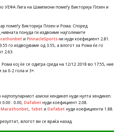
 во УЕФА Лига на Шампиони помеѓу Викторија Плзен и
ар помеѓу Викторија Плзен и Рома. Според
 нивната понуда ги издвоиме најголемите
rathonbet
и
PinnacleSports
ни нуди коефициент 2.81.
55 го издвојуваме од 3.55, а влогот за Рома ќе го
т 2.63.
Рома кој ќе се одигра среда на 12/12 2018 во 17:55, ние
за 0-2 гола и 3+.
 најпопуларниот азиски хендикеп нуди нулта хендикеп.
0.00 : 0.00,
Dafabet
нуди коефициент 2.08.
,
Marathonbet
,
1xbet
и
Dafabet
нуди коефициенти 1.88.
езултат, влогот ви се враќа назад.