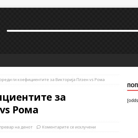
ореди ги коефициентите за Викторија Плзен vs Рома
ПОП
ициентите за
[odds
vs Рома
превар на денот
Коментарите се исклучени