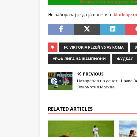
Комплетна понуда на кое
Не заборавајте да ја посетите
kladenje.
FC VIKTORIA PLZEŇ VS AS ROMA
В
УЕФА ЛИГА НА ШАМПИОНИ
ФУДБАЛ
PREVIOUS
Натпревар на денот: Шалке 04
Локомотив Москва
RELATED ARTICLES