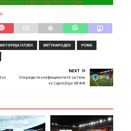
фициенти за Викторија Плзен и Рома.
mk
ИКТОРИЈА ПЛЗЕН
МЕЃУНАРОДЕН
РОМА
NEXT
 vs
Спореди ги коефициентите за Генк
vs Сарпсборг 08 ФФ