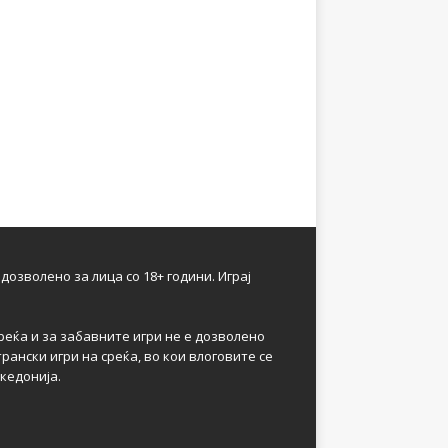
 дозволено за лица со 18+ години. Играј
реќа и за забавните игри не е дозволено
рански игри на среќа, во кои влоговите се
кедонија.