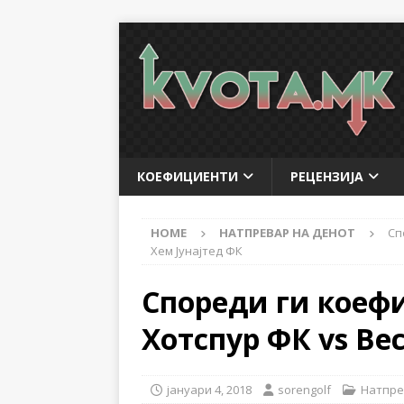
КОЕФИЦИЕНТИ
РЕЦЕНЗИЈА
HOME
НАТПРЕВАР НА ДЕНОТ
Сп
Хем Јунајтед ФК
Спореди ги коеф
Хотспур ФК vs Ве
јануари 4, 2018
sorengolf
Натпре