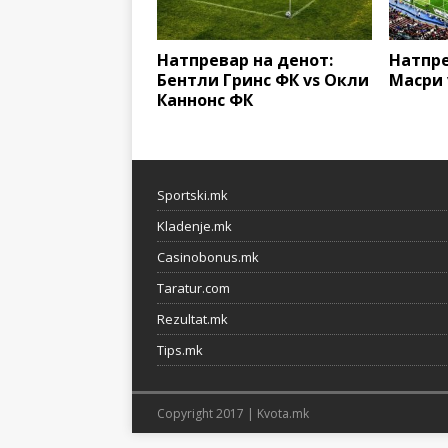
Натпревар на денот:
Натпре
Бентли Гринс ФК vs Окли
Масри 
Каннонс ФК
Sportski.mk
Kladenje.mk
Casinobonus.mk
Taratur.com
Rezultat.mk
Tips.mk
Copyright 2017 | Kvota.mk