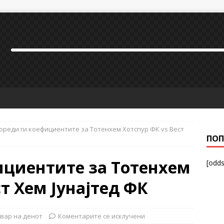
ореди ги коефициентите за Тотенхем Хотспур ФК vs Вест
ПОП
ициентите за Тотенхем
[odds
ст Хем Јунајтед ФК
вар на денот
Коментарите се исклучени