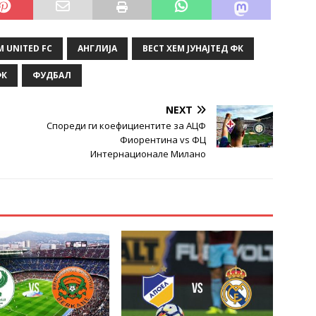
 UNITED FC
АНГЛИЈА
ВЕСТ ХЕМ ЈУНАЈТЕД ФК
ФК
ФУДБАЛ
NEXT
Спореди ги коефициентите за АЦФ
Фиорентина vs ФЦ
Интернационале Милано