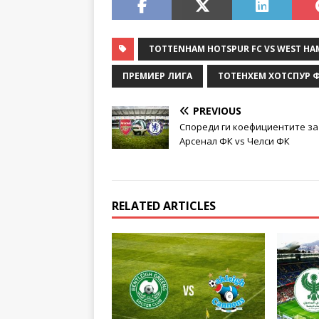
TOTTENHAM HOTSPUR FC VS WEST HAM
ПРЕМИЕР ЛИГА
ТОТЕНХЕМ ХОТСПУР 
PREVIOUS
Спореди ги коефициентите за
Арсенал ФК vs Челси ФК
RELATED ARTICLES