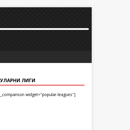
УЛАРНИ ЛИГИ
_comparison widget="popular-leagues"]