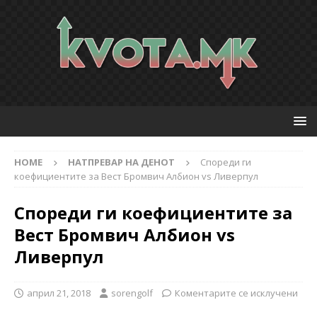
HOME
НАТПРЕВАР НА ДЕНОТ
Спореди ги
коефициентите за Вест Бромвич Албион vs Ливерпул
Спореди ги коефициентите за
Вест Бромвич Албион vs
Ливерпул
април 21, 2018
sorengolf
Коментарите се исклучени