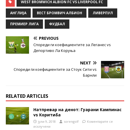
WEST BROMWICH ALBION FC VS LIVERPOOL FC
АНГЛИЈА
ВЕСТ БРОМВИЧ АЛБИОН
ЛИВЕРПУЛ
ПРЕМИЕР ЛИГА
ФУДБАЛ
PREVIOUS
Спореди ги коефициентите за Леганес vs
Депортиво Ла Коруња
NEXT
Спореди ги коефициентите за Стоук Сити vs
Барнли
RELATED ARTICLES
Натпревар на денот: Гуарани Кампинас
vs Коритиба
јули 9, 2018
sorengolf
Коментарите се
исклучени