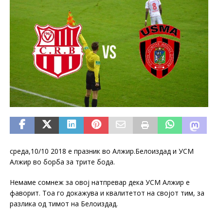
среда,10/10 2018 е празник во Алжир.Белоиздад и УСМ
Алжир во борба за трите бода.
Немаме сомнеж за овој натпревар дека УСМ Алжир е
фаворит. Тоа го докажува и квалитетот на својот тим, за
разлика од тимот на Белоиздад.