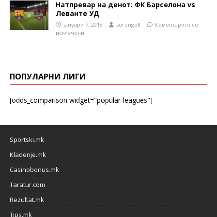
Натпревар на денот: ФК Барселона vs
Леванте УД
јануари 7, 2018
sorengolf
Коментарите се
исклучени
ПОПУЛАРНИ ЛИГИ
[odds_comparison widget="popular-leagues"]
Sportski.mk
Kladenje.mk
Casinobonus.mk
Taratur.com
Rezultat.mk
Tips.mk