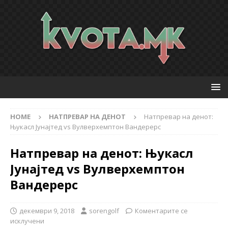
HOME
НАТПРЕВАР НА ДЕНОТ
Натпревар на денот:
Њукасл Јунајтед vs Вулверхемптон Вандерерс
Натпревар на денот: Њукасл
Јунајтед vs Вулверхемптон
Вандерерс
декември 9, 2018
sorengolf
Коментарите се
исклучени