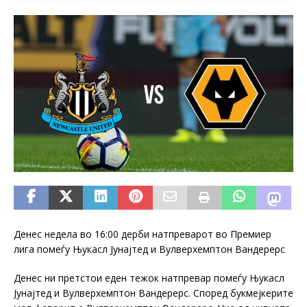
Денес недела во 16:00 дерби натпреварот во Премиер
лига помеѓу Њукасл Јунајтед и Вулверхемптон Вандерерс
Денес ни претстои еден тежок натпревар помеѓу Њукасл
Јунајтед и Вулверхемптон Вандерерс. Според букмејкерите