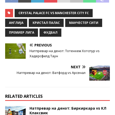
CRYSTAL PALACE FC VS MANCHESTER CITY FC
АНГЛИЈА
КРИСТАЛ ПАЛАС
МАНЧЕСТЕР СИТИ
ПРЕМИЕР ЛИГА
ФУДБАЛ
PREVIOUS
Натпревар на денот: Тотенхем Хотспур vs
Хадерсфилд Таун
NEXT
Натпревар на денот: Ватфорд vs Арсенал
RELATED ARTICLES
Натпревар на денот: Биркиркара vs КЛ
Клаксвик