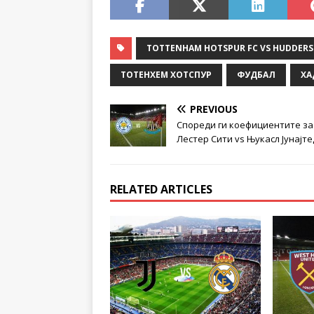
TOTTENHAM HOTSPUR FC VS HUDDERS
ТОТЕНХЕМ ХОТСПУР
ФУДБАЛ
ХА
PREVIOUS
Спореди ги коефициентите за
Лестер Сити vs Њукасл Јунајте
RELATED ARTICLES