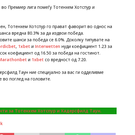
т во Премиер лига помеѓу Тотенхем Хотспур и
ен, Тотенхем Хотспур го прават фаворит во однос на
шанса вредна 80.3% за да издвои победа.
овите шанси за победа се 6.0%. Доколку типувате на
rdicbet
,
1xbet
и
Interwetten
нуди коефициент 1.23 за
сок коефициент од 16.50 за победа на гостинот.
Marathonbet
и
1xbet
со вредност од 7.20.
ерсфилд Таун ние специјално за вас ги одделивме
 во поглед на головите.
ти за Тотенхем Хотспур и Хадерсфилд Таун.
mk