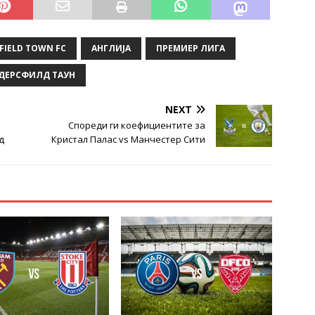
FIELD TOWN FC
АНГЛИЈА
ПРЕМИЕР ЛИГА
ДЕРСФИЛД ТАУН
NEXT
Спореди ги коефициентите за
д
Кристал Палас vs Манчестер Сити