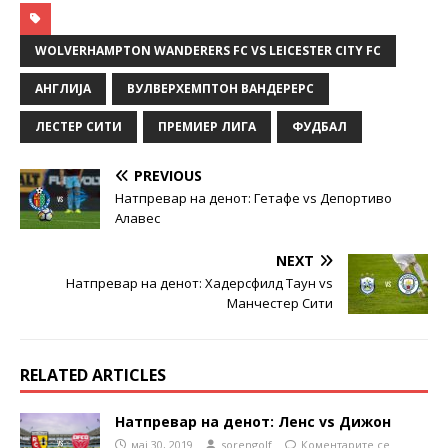
WOLVERHAMPTON WANDERERS FC VS LEICESTER CITY FC
АНГЛИЈА
ВУЛВЕРХЕМПТОН ВАНДЕРЕРС
ЛЕСТЕР СИТИ
ПРЕМИЕР ЛИГА
ФУДБАЛ
PREVIOUS
Натпревар на денот: Гетафе vs Депортиво
Алавес
NEXT
Натпревар на денот: Хадерсфилд Таун vs
Манчестер Сити
RELATED ARTICLES
Натпревар на денот: Ленс vs Дижон
мај 30, 2019
sorengolf
Коментарите се