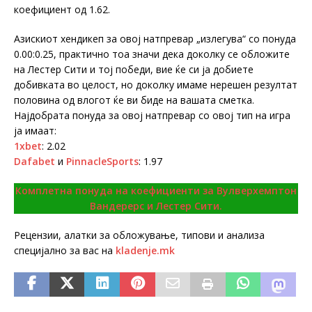
коефициент од 1.62.
Азискиот хендикеп за овој натпревар „излегува“ со понуда
0.00:0.25, практично тоа значи дека доколку се обложите
на Лестер Сити и тој победи, вие ќе си ја добиете
добивката во целост, но доколку имаме нерешен резултат
половина од влогот ќе ви биде на вашата сметка.
Најдобрата понуда за овој натпревар со овој тип на игра
ја имаат:
1xbet
: 2.02
Dafabet
и
PinnacleSports
: 1.97
Комплетна понуда на коефициенти за Вулверхемптон
Вандерерс и Лестер Сити.
Рецензии, алатки за обложување, типови и анализа
специјално за вас на
kladenje.mk