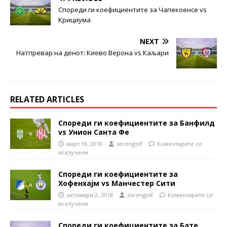
Спореди ги коефициентите за Чапекоенсе vs
Крициума
NEXT
Натпревар на денот: Киево Верона vs Каљари
RELATED ARTICLES
Спореди ги коефициентите за Банфилд
vs Унион Санта Фе
март 19, 2018
sorengolf
Коментарите се
исклучени
Спореди ги коефициентите за
Хофенхајм vs Манчестер Сити
октомври 2, 2018
sorengolf
Коментарите се
исклучени
Спореди ги коефициентите за Бате