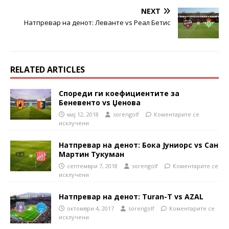
NEXT
Натпревар на денот: Леванте vs Реал Бетис
RELATED ARTICLES
Спореди ги коефициентите за
Беневенто vs Џенова
мај 12, 2018
sorengolf
Коментарите се
исклучени
Натпревар на денот: Бока Јуниорс vs Сан
Мартин Тукуман
септември 7, 2018
sorengolf
Коментарите се
исклучени
Натпревар на денот: Turan-T vs AZAL
октомври 4, 2017
sorengolf
Коментарите се
исклучени