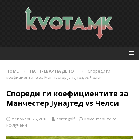
HOME
НАТПРЕВАР НА ДЕНОТ
Спореди ги
коефициентите за Манчестер Јунајтед vs Челси
Спореди ги коефициентите за
Манчестер Јунајтед vs Челси
февруари 25, 2018
sorengolf
Коментарите се
исклучени