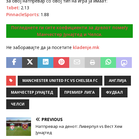
за овој натпревар со овој тип на игра ја имаат:
1xbet
: 2.13
PinnacleSports
: 1.88
Погледнете ги сите коефициенти за дуелот помеѓу
Манчестер Јунајтед и Челси.
Не заборавајте да ја посетите
kladenje.mk
MANCHESTER UNITED FC VS CHELSEA FC
АНГЛИЈА
МАНЧЕСТЕР ЈУНАЈТЕД
ПРЕМИЕР ЛИГА
ФУДБАЛ
ЧЕЛСИ
PREVIOUS
Натпревар на денот: Ливерпул vs Вест Хем
Јунајтед