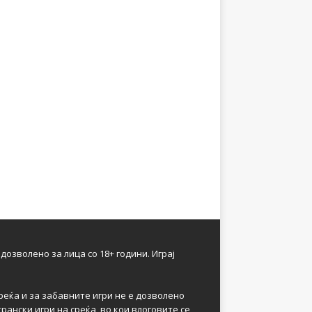
 дозволено за лица со 18+ години. Играј
реќа и за забавните игри не е дозволено
рански игри на среќа, во кои влоговите се