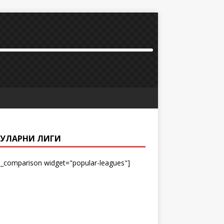
УЛАРНИ ЛИГИ
_comparison widget="popular-leagues"]