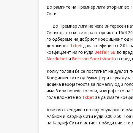
Во рамките на Премиер лига,вторник во 1
Сити
Во Премиер лига не чека интересен на
Ситикој што ќе се игра вторник на 16/4 2
го одбереме најдобриот коефициент од н
домаќинот
1xbet
дава коефициент 2.04, з
коефициент ни го нуди
Betfair SB
во вредн
Nordicbet
и
Betsson Sportsbook
со вредн
Колку голови ќе се постигнат на дуелот 
Коефициентите од букмејкерите укажуваат
додека веројатноста за помалку од 3 голо
има 3 или повеќе голови, изиграјте го на
гола вложете во
1xbet
за да имате коефи
Азискиот хендикеп во најпопуларните об
Албион и Кардиф Сити нуди 0.00:0.50. Тоа
на Кардиф Сити и истиот победи вие сте 