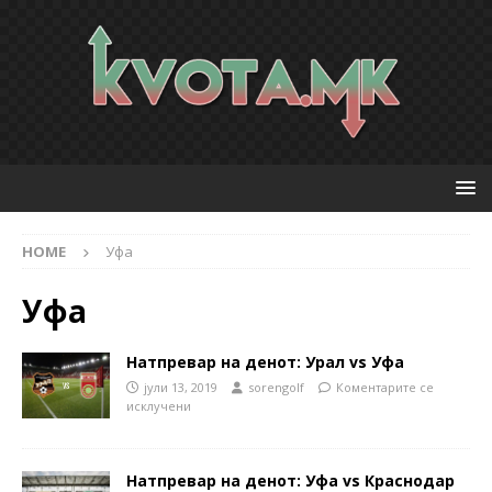
HOME
Уфа
Уфа
Натпревар на денот: Урал vs Уфа
јули 13, 2019
sorengolf
Коментарите се
исклучени
Натпревар на денот: Уфа vs Краснодар