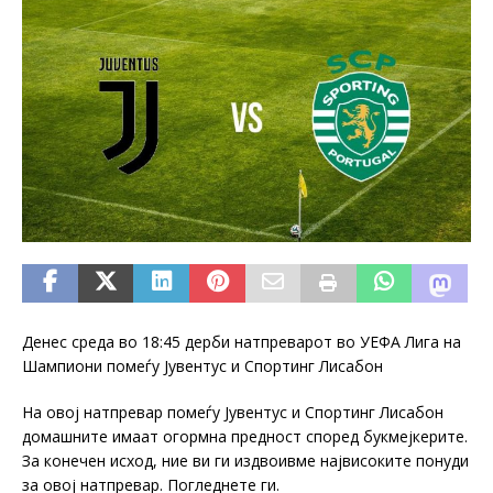
Денес среда во 18:45 дерби натпреварот во УЕФА Лига на
Шампиони помеѓу Јувентус и Спортинг Лисабон
На овој натпревар помеѓу Јувентус и Спортинг Лисабон
домашните имаат огормна предност според букмејкерите.
За конечен исход, ние ви ги издвоивме највисоките понуди
за овој натпревар. Погледнете ги.