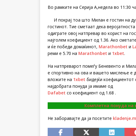
Во рамките на Серија А,недела во 11:30 
И покрај тоа што Милан е гостин на д
гостинот. Тие сметаат дека веројатноста 
одиграте овој натпревар во корист на го
најголем коефициент од 1.36. Ако сметат
и ќе победи домаќинот,
Marathonbet
и
L
реми е 5.70 на
Marathonbet
и
1xbet
.
На натпреварот помеѓу Беневенто и Мила
е спортивно на ова и вашето мислење е де
вложите на
1xbet
бидејќи коефициентот с
најдобрата понуда ја имаме од
Dafabet
со коефициент од 1.68 .
Комплетна понуда на 
Не заборавајте да ја посетите
kladenje.