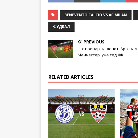
BENEVENTO CALCIO VS AC MILAN
ФУДБАЛ
PREVIOUS
Натпревар на денот: Арсенал 
Манчестер Јунајтед ФК
RELATED ARTICLES