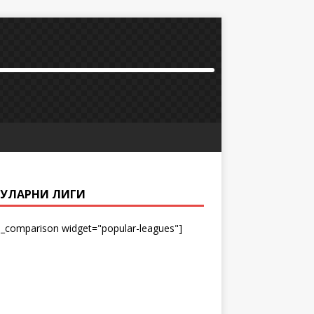
УЛАРНИ ЛИГИ
_comparison widget="popular-leagues"]