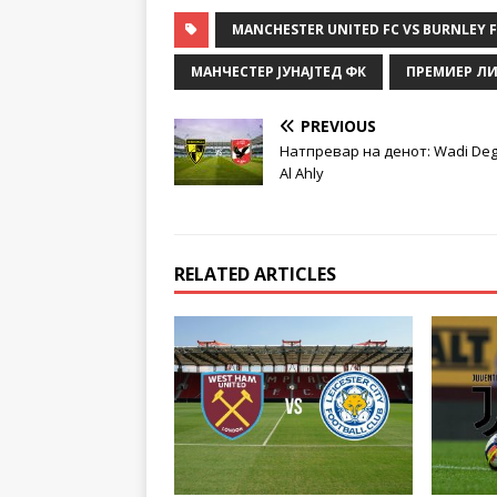
MANCHESTER UNITED FC VS BURNLEY 
МАНЧЕСТЕР ЈУНАЈТЕД ФК
ПРЕМИЕР ЛИ
PREVIOUS
Натпревар на денот: Wadi Deg
Al Ahly
RELATED ARTICLES