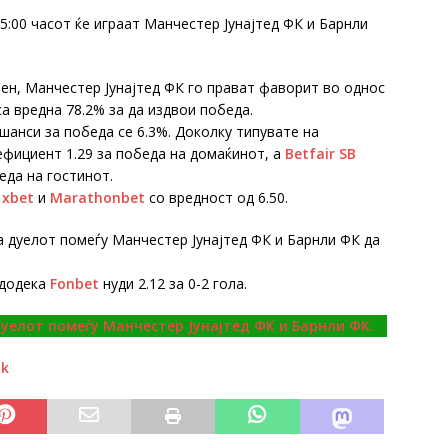
5:00 часот ќе играат Манчестер Јунајтед ФК и Барнли
ен, Манчестер Јунајтед ФК го прават фаворит во однос
са вредна 78.2% за да издвои победа.
шанси за победа се 6.3%. Доколку типувате на
фициент 1.29 за победа на домаќинот, а
Betfair SB
еда на гостинот.
1xbet
и
Marathonbet
со вредност од 6.50.
 дуелот помеѓу Манчестер Јунајтед ФК и Барнли ФК да
 додека
Fonbet
нуди 2.12 за 0-2 гола.
дуелот помеѓу Манчестер Јунајтед ФК и Барнли ФК.
mk