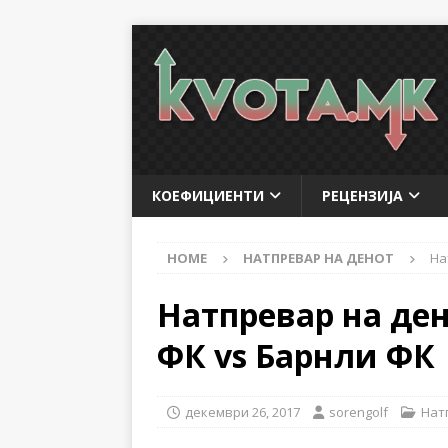
КОЕФИЦИЕНТИ
РЕЦЕНЗИЈА
HOME
НАТПРЕВАР НА ДЕНОТ
На
Натпревар на ден
ФК vs Барнли ФК
декември 26, 2017
sorengolf
Нат