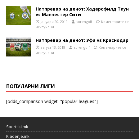
Натпревар на денот: Хадерсфилд Таун
vs Манчестер Сити
јануари 20, 2019
sorengolf
Коментарите се
исклучени
Натпревар на денот: Уфа vs Краснодар
август 13, 2018
sorengolf
Коментарите се
исклучени
ПОПУЛАРНИ ЛИГИ
[odds_comparison widget="popular-leagues"]
Sportski.mk
Kladenje.mk