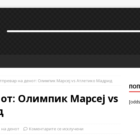
тпревар на денот: Олимпик Марсеј vs Атлетико Мадрид
ПОП
от: Олимпик Марсеј vs
[odds
д
 на денот
Коментарите се исклучени