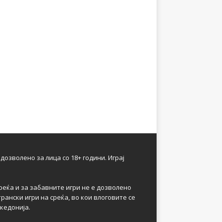
 дозволено за лица со 18+ години. Играј
реќа и за забавните игри не е дозволено
рански игри на среќа, во кои влоговите се
кедонија.