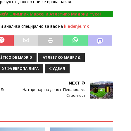
езултат, влогот ви се враќа назад.
еѓу Олимпик Марсеј и Атлетико Мадрид тука!
и анализа специјално за вас на
kladenje.mk
LÉTICO DE MADRID
АТЛЕТИКО МАДРИД
УЕФА ЕВРОПА ЛИГА
ФУДБАЛ
NEXT
 Ле
Натпревар на денот: Пењарол vs
Стронгест