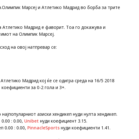
н.Олимпик Марсеј и Атлетико Мадрид во борба за трите
а Атлетико Мадрид е фаворит. Тоа го докажува и
 тимот на Олимпик Марсеј.
ход на овој натпревар се:
Атлетико Мадрид кој ќе се одигра среда на 16/5 2018
 коефициенти за 0-2 гола и 3+.
 најпопуларниот азиски хендикеп нуди нулта хендикеп.
.00 : 0.00,
Unibet
нуди коефициент 3.15.
 0.00 : 0.00,
PinnacleSports
нуди коефициенти 1.41.