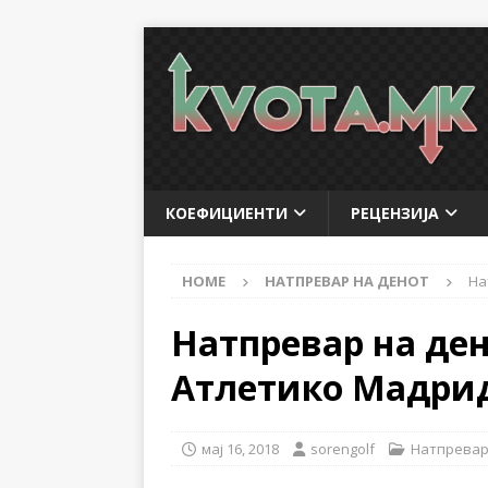
КОЕФИЦИЕНТИ
РЕЦЕНЗИЈА
HOME
НАТПРЕВАР НА ДЕНОТ
На
Натпревар на ден
Атлетико Мадри
мај 16, 2018
sorengolf
Натпревар