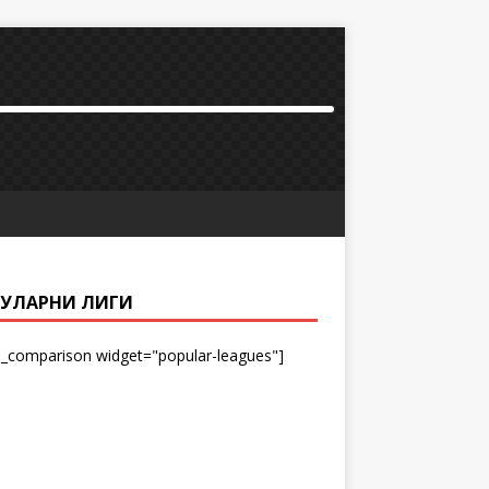
УЛАРНИ ЛИГИ
_comparison widget="popular-leagues"]