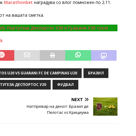
ик
Marathonbet
наградува со влог помножен по 2.11.
от на вашата сметка.
у Португеза Деспортос У20 и Гуарани У20 тука!
mk
OS U20 VS GUARANI FC DE CAMPINAS U20
БРАЗИЛ
ТУГЕЗА ДЕСПОРТОС У20
ФУДБАЛ
NEXT
Натпревар на денот: Бразил де
Пелотас vs Крициума