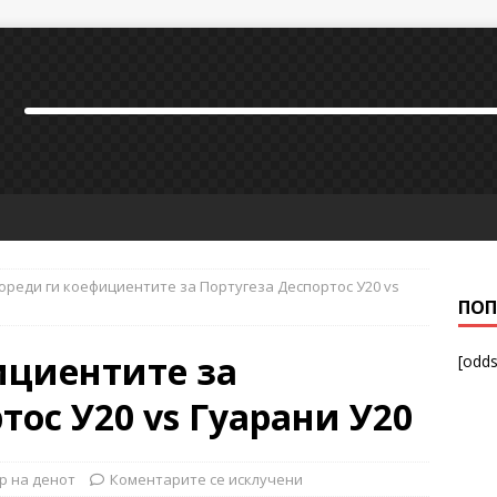
ореди ги коефициентите за Португеза Деспортос У20 vs
ПОП
ициентите за
[odds
тос У20 vs Гуарани У20
р на денот
Коментарите се исклучени