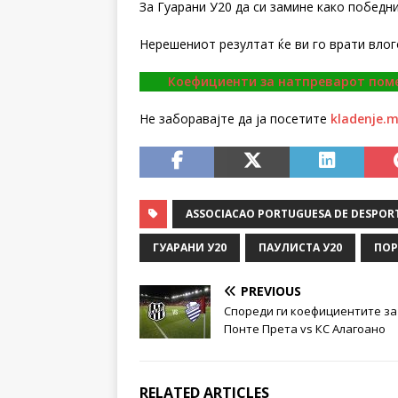
За Гуарани У20 да си замине како победн
Нерешениот резултат ќе ви го врати влог
Коефициенти за натпреварот помеѓ
Не заборавајте да ја посетите
kladenje.
ASSOCIACAO PORTUGUESA DE DESPORT
ГУАРАНИ У20
ПАУЛИСТА У20
ПОР
PREVIOUS
Спореди ги коефициентите за
Понте Прета vs КС Алагоано
RELATED ARTICLES