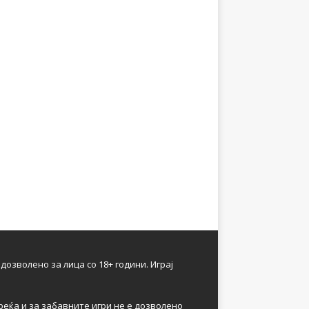
 дозволено за лица со 18+ години. Играј
реќа и за забавните игри не е дозволено