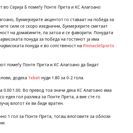
т во Серија Б помеѓу Понте Прета и КС Алагоано
агоано, букмејкерите акцентот го ставаат на победа за
ните сили се скоро изедначни, букмејкерите сметаат
ност на домаќините, па затоа и се фаворити. Понудата
највисоката понуда за победа на гостинот ја има
 највисоката понуда е во сопственост на
PinnacleSports
лот помеѓу Понте Прета и КС Алагоано да бидат
голови, додека
1xbet
нуди 1.80 за 0-2 гола.
а 0.00:1.00. Во превод тоа значи дека КС Алагоано има
со еден гол разлика за Понте Прета, а вие сте го
лучај влогот ќе ви биде вратен.
но 1 гол за Понте Прета, тогаш влоговите за облози
ни.