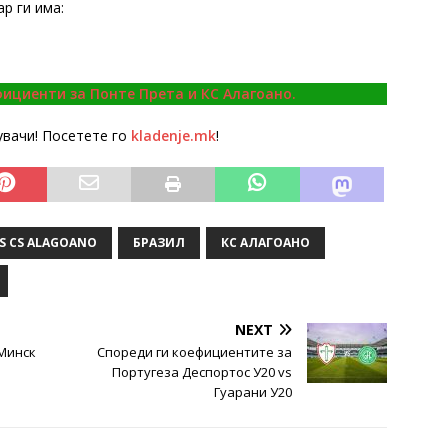
р ги има:
ициенти за Понте Прета и КС Алагоано.
увачи! Посетете го
kladenje.mk
!
VS CS ALAGOANO
БРАЗИЛ
КС АЛАГОАНО
NEXT
Минск
Спореди ги коефициентите за
Португеза Деспортос У20 vs
Гуарани У20