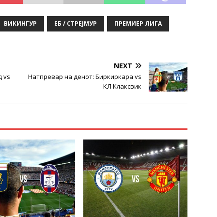
ВИКИНГУР
ЕБ / СТРЕЈМУР
ПРЕМИЕР ЛИГА
NEXT
 vs
Натпревар на денот: Биркиркара vs
КЛ Клаксвик