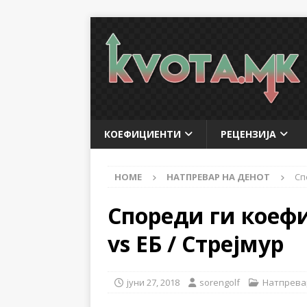
КОЕФИЦИЕНТИ
РЕЦЕНЗИЈА
HOME
НАТПРЕВАР НА ДЕНОТ
Сп
Спореди ги коеф
vs ЕБ / Стрејмур
јуни 27, 2018
sorengolf
Натпрева