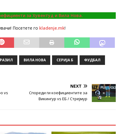
ефициенти за Хувентуд и Вила Нова.
увачи! Посетете го
kladenje.mk
!
РАЗИЛ
ВИЛА НОВА
СЕРИЈА Б
ФУДБАЛ
NEXT
о vs
Спореди ги коефициентите за
Викингур vs ЕБ / Стрејмур