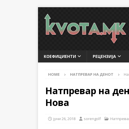
КОЕФИЦИЕНТИ
РЕЦЕНЗИЈА
HOME
НАТПРЕВАР НА ДЕНОТ
На
Натпревар на ден
Нова
јуни 26, 2018
sorengolf
Натпрева