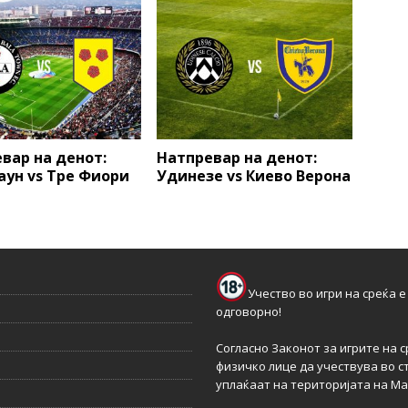
вар на денот:
Натпревар на денот:
аун vs Тре Фиори
Удинезе vs Киево Верона
Учество во игри на среќа е
одговорно!
Согласно Законот за игрите на с
физичко лице да учествува во ст
уплаќаат на територијата на Ма