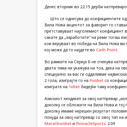
Денес вторник во 22:15 дерби натпреваро
Што се однесува до коефициентите од 
Вила Нова акцентот за фаворит го ставаат
претставуваат најголемиот коефициент во
сакате да „заработите“ на реми тогаш из
кои веруваат во победа на Вила Нова ви 
кој може да го најдете во
Cash Point
.
Во рамките на Серија Б не очекува натпр
двата тима ни укажува на тоа, дека на о
специјално за вас ги одделивме највисоки
2 гола, изиграјте го на
Fonbet
со коефицие
изиграте на
1xbet
бидејќи таму коефциент
Азискиот хендикеп за овој натпревар „изл
доколку се обложите на Вила Нова и тој п
доколку имаме нерешен резултат половин
понуда за овој натпревар со овој тип на и
Marathonbet
и
PinnacleSports
: 2.09