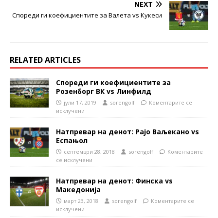
NEXT
Спореди ги коефициентите за Валета vs Кукеси
RELATED ARTICLES
Спореди ги коефициентите за
Розенборг ВК vs Линфилд
јули 17, 2019
sorengolf
Коментарите се
исклучени
Натпревар на денот: Рајо Ваљекано vs
Еспањол
септември 28, 2018
sorengolf
Коментарите
се исклучени
Натпревар на денот: Финска vs
Македонија
март 23, 2018
sorengolf
Коментарите се
исклучени