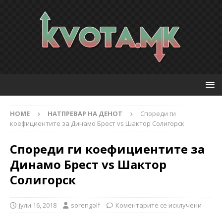
HOME
НАТПРЕВАР НА ДЕНОТ
Спореди ги
коефициентите за Динамо Брест vs Шактор Солигорск
Спореди ги коефициентите за
Динамо Брест vs Шактор
Солигорск
јули 16, 2018
sorengolf
Коментарите се исклучени