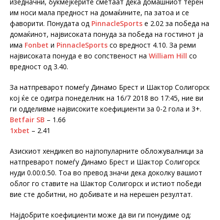
изедначни, букмејкерите сметаат дека домашниот терен
им носи мала предност на домаќините, па затоа и се
фаворити. Понудата од
PinnacleSports
е 2.02 за победа на
домаќинот, највисоката понуда за победа на гостинот ја
има
Fonbet
и
PinnacleSports
со вредност 4.10. За реми
највисоката понуда е во сопственост на
William Hill
со
вредност од 3.40.
За натпреварот помеѓу Динамо Брест и Шактор Солигорск
кој ќе се одигра понеделник на 16/7 2018 во 17:45, ние ви
ги одделивме највисоките коефициенти за 0-2 гола и 3+.
Betfair SB
– 1.66
1xbet
– 2.41
Азискиот хендикеп во најпопуларните обложувалници за
натпреварот помеѓу Динамо Брест и Шактор Солигорск
нуди 0.00:0.50. Тоа во превод значи дека доколку вашиот
облог го ставите на Шактор Солигорск и истиот победи
вие сте добитни, но добивате и на нерешен резултат.
Најдобрите коефициенти може да ви ги понудиме од: