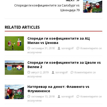
Спореди ги коефициентите за Салзбург vs
Шкендија 79
RELATED ARTICLES
Спореди ги коефициентите за АЦ
Милан vs Џенова
октомври 31, 2018
sorengolf
Коментарите се
исклучени
Спореди ги коефициентите за Цволе vs
Вилем 2
август 2, 2019
sorengolf
Коментарите се
исклучени
Натпревар на денот: Фламенго vs
Флуминенсе
октомври 13, 2018
sorengolf
Коментарите се
исклучени