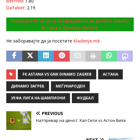
Betfred
: 1.80
Dafabet
: 2.19
Погледнете ги сите коефициенти за дуелот помеѓу
Астана и Динамо Загреб.
Не заборавајте да ја посетите
kladenje.mk
FK ASTANA VS GNK DINAMO ZAGREB
АСТАНА
ДИНАМО ЗАГРЕБ
МЕЃУНАРОДЕН
УЕФА ЛИГА НА ШАМПИОНИ
ФУДБАЛ
PREVIOUS
Натпревар на денот: Хал Сити vs Астон Вила
NEXT