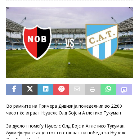
Во рамките на Примера Дивизија,понеделник во 22:00
часот ќе играат Њувелс Олд Бојс и Атлетико Тукуман
За дуелот помеѓу Њувелс Олд Бојс и Атлетико Тукуман,
букмејкерите акцентот го ставаат на победа за Њувелс