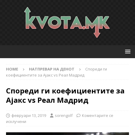
HOME
НАТПРЕВАР НА ДЕНОТ
Спореди ги
коефициентите за Ајакс vs Реал Мадрид
Спореди ги коефициентите за
Ајакс vs Реал Мадрид
февруари 13, 2019
sorengolf
Коментарите се
исклучени