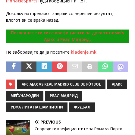
PinnacleSports
нуди коефициенти 1.51.
Доколку натпреварот заврши со нерешен резултат,
влогот ви се враќа назад.
Погледнете ги сите коефициенти за дуелот помеѓу
Ајакс и Реал Мадрид.
Не заборавајте да ја посетите
kladenje.mk
AFC AJAX VS REAL MADRID CLUB DE FÚTBOL
АЈАКС
МЕЃУНАРОДЕН
РЕАЛ МАДРИД
УЕФА ЛИГА НА ШАМПИОНИ
ФУДБАЛ
PREVIOUS
Спореди ги коефициентите за Рома vs Порто