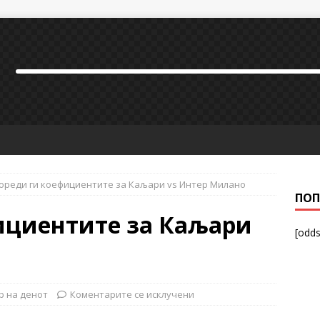
ореди ги коефициентите за Каљари vs Интер Милано
ПОП
ициентите за Каљари
[odds
р на денот
Коментарите се исклучени