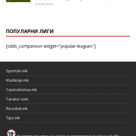
исклучени
ПОПУЛАРНИ ЛИГИ
[odds_comparison widget="popular-leagues"]
Sportski.mk
Kladenje.mk
Casinobonus.mk
Taratur.com
Rezultat.mk
Tips.mk
Учество во игри на среќа е дозволено за лица со 18+