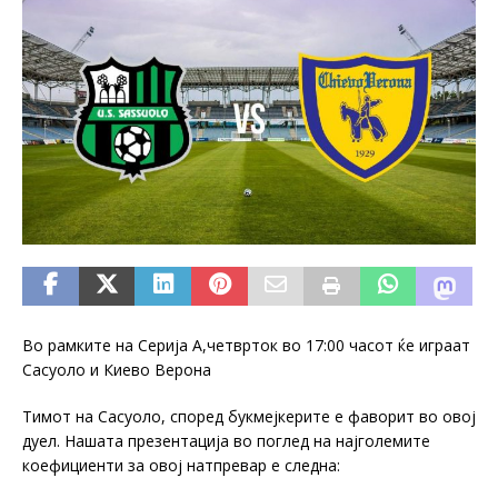
Во рамките на Серија А,четврток во 17:00 часот ќе играат
Сасуоло и Киево Верона
Тимот на Сасуоло, според букмејкерите е фаворит во овој
дуел. Нашата презентација во поглед на најголемите
коефициенти за овој натпревар е следна: