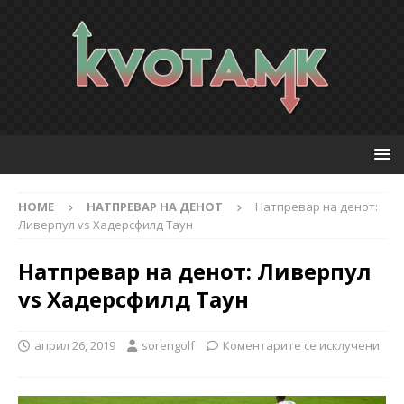
HOME
НАТПРЕВАР НА ДЕНОТ
Натпревар на денот:
Ливерпул vs Хадерсфилд Таун
Натпревар на денот: Ливерпул
vs Хадерсфилд Таун
април 26, 2019
sorengolf
Коментарите се исклучени