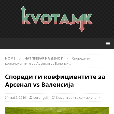
HOME
НАТПРЕВАР НА ДЕНОТ
Спореди ги
коефициентите за Арсенал vs Валенсија
Спореди ги коефициентите за
Арсенал vs Валенсија
мај 2, 2019
sorengolf
Коментарите се исклучени