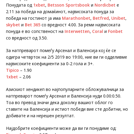
Понудата од
1xbet
,
Betsson Sportsbook
и
Nordicbet
е
2.11 за победа на домаќинот, највисоката понуда за
победа на гостинот ја има
Marathonbet
,
Betfred
,
Unibet
,
skybet
и
Bet 365
со вредност 4.00. За реми највисоката
понуда е во сопственост на
Interwetten
,
Coral
и
Fonbet
со вредност од 3.50.
За натпреварот помеѓу Арсенал и Валенсија кој ќе се
одигра четврток на 2/5 2019 во 19:00, ние ви ги одделивме
највисоките коефициенти за 0-2 гола и 3+.
Tipico
– 1.90
1xbet
– 2.06
Азискиот хендикеп во најпопуларните обложувалници за
натпреварот помеѓу Арсенал и Валенсија нуди 0.00:0.50.
Тоа во превод значи дека доколку вашиот облог го
ставите на Валенсија и истиот победи вие сте добитни, но
добивате и на нерешен резултат.
Најдобрите коефициенти може да ви ги понудиме од: