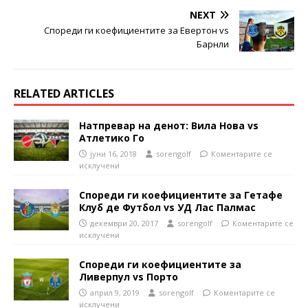
NEXT
Спореди ги коефициентите за Евертон vs
Барнли
RELATED ARTICLES
Натпревар на денот: Вила Нова vs
Атлетико Го
јуни 16, 2018
sorengolf
Коментарите се
исклучени
Спореди ги коефициентите за Гетафе
Клуб де Футбол vs УД Лас Палмас
декември 20, 2017
sorengolf
Коментарите се
исклучени
Спореди ги коефициентите за
Ливерпул vs Порто
април 9, 2019
sorengolf
Коментарите се
исклучени