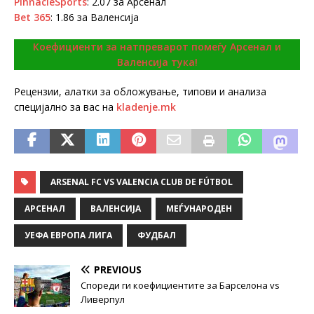
PinnacleSports
: 2.07 за Арсенал
Bet 365
: 1.86 за Валенсија
Коефициенти за натпреварот помеѓу Арсенал и
Валенсија тука!
Рецензии, алатки за обложување, типови и анализа
специјално за вас на
kladenje.mk
ARSENAL FC VS VALENCIA CLUB DE FÚTBOL
АРСЕНАЛ
ВАЛЕНСИЈА
МЕЃУНАРОДЕН
УЕФА ЕВРОПА ЛИГА
ФУДБАЛ
PREVIOUS
Спореди ги коефициентите за Барселона vs
Ливерпул