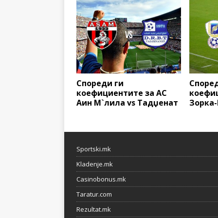
Спореди ги
Според
коефициентите за АС
коефи
Аин М`лила vs Тадџенат
Зорка-
Sportski.mk
Kladenje.mk
Casinobonus.mk
Taratur.com
Rezultat.mk