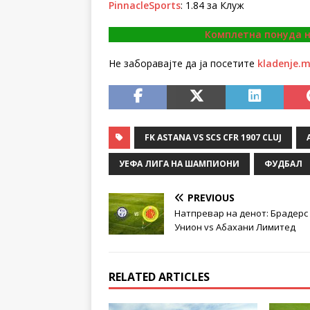
PinnacleSports
: 1.84 за Клуж
Комплетна понуда н
Не заборавајте да ја посетите
kladenje.
FK ASTANA VS SCS CFR 1907 CLUJ
УЕФА ЛИГА НА ШАМПИОНИ
ФУДБАЛ
PREVIOUS
Натпревар на денот: Брадерс
Унион vs Абахани Лимитед
RELATED ARTICLES