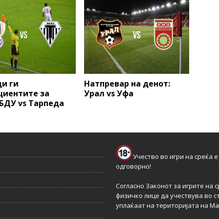
и ги
Натпревар на денот:
циентите за
Урал vs Уфа
БДУ vs Тарпеда
Учество во игри на среќа е
одговорно!
Согласно Законот за игрите на с
физичко лице да учествува во ст
уплаќаат на територијата на Ма