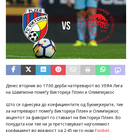
Денес вторник во 17:00 дерби натпреварот во УЕФА Лига
на Шампиони помеѓу Викторија Плзен и Олимпијакос
Што се однесува до коефициентите од букмејкерите, тие
за натпреварот помеѓу Викторија Плзен и Олимпијакос
акцентот за фаворит го ставаат на Викторија Плзен. Во
понудата кои тие ни ја претставуваат најголемиот
коефициент во вредност од 2.45 ни го нуди
Fonbet
.