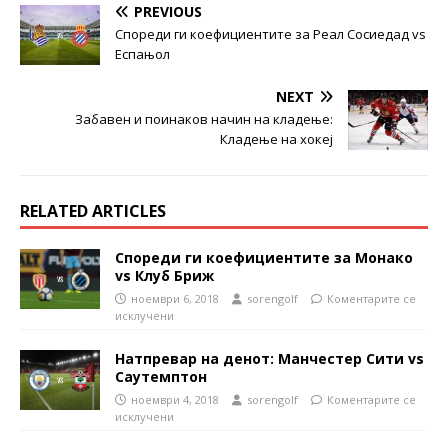
PREVIOUS
Спореди ги коефициентите за Реал Сосиедад vs
Еспањол
NEXT
Забавен и поинаков начин на кладење:
Кладење на хокеј
RELATED ARTICLES
Спореди ги коефициентите за Монако
vs Клуб Бриж
ноември 6, 2018
sorengolf
Коментарите се
исклучени
Натпревар на денот: Манчестер Сити vs
Саутемптон
ноември 4, 2018
sorengolf
Коментарите се
исклучени