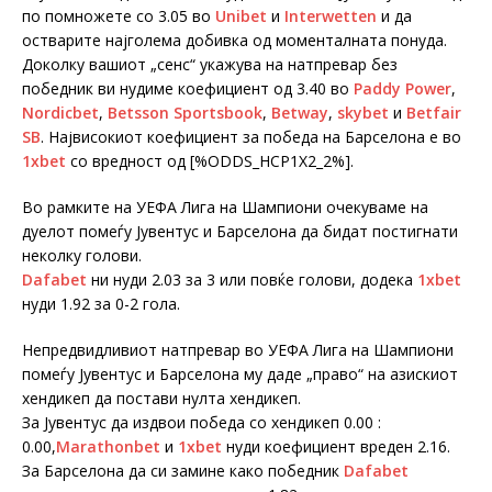
по помножете со 3.05 во
Unibet
и
Interwetten
и да
остварите најголема добивка од моменталната понуда.
Доколку вашиот „сенс“ укажува на натпревар без
победник ви нудиме коефициент од 3.40 во
Paddy Power
,
Nordicbet
,
Betsson Sportsbook
,
Betway
,
skybet
и
Betfair
SB
. Највисокиот коефициент за победа на Барселона е во
1xbet
со вредност од [%ODDS_HCP1X2_2%].
Во рамките на УЕФА Лига на Шампиони очекуваме на
дуелот помеѓу Јувентус и Барселона да бидат постигнати
неколку голови.
Dafabet
ни нуди 2.03 за 3 или повќе голови, додека
1xbet
нуди 1.92 за 0-2 гола.
Непредвидливиот натпревар во УЕФА Лига на Шампиони
помеѓу Јувентус и Барселона му даде „право“ на азискиот
хендикеп да постави нулта хендикеп.
За Јувентус да издвои победа со хендикеп 0.00 :
0.00,
Marathonbet
и
1xbet
нуди коефициент вреден 2.16.
За Барселона да си замине како победник
Dafabet