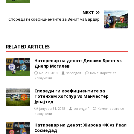
NEXT
Спореди ги коефициентите за Зенит vs Вардар
RELATED ARTICLES
Натпревар на денот: Динамо Брест vs
Днепр Могилев
мај 29, 2018
sorengolf
Коментарите се
исклучени
Спореди ги коефициентите за
Тотенхем Хотспур vs Манчестер
Јунајтед
јануари 31, 2018
sorengolf
Коментарите се
исклучени
Натпревар на денот: Жирона ФК vs Реал
Сосиедад