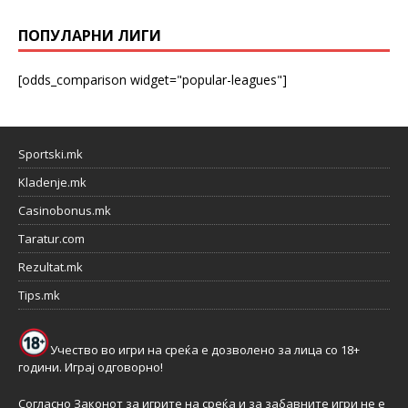
ПОПУЛАРНИ ЛИГИ
[odds_comparison widget="popular-leagues"]
Sportski.mk
Kladenje.mk
Casinobonus.mk
Taratur.com
Rezultat.mk
Tips.mk
Учество во игри на среќа е дозволено за лица со 18+
години. Играј одговорно!
Согласно Законот за игрите на среќа и за забавните игри не е