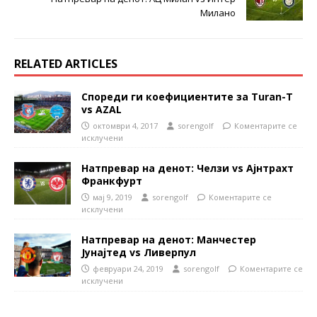
Милано
RELATED ARTICLES
Спореди ги коефициентите за Turan-T
vs AZAL
октомври 4, 2017
sorengolf
Коментарите се
исклучени
Натпревар на денот: Челзи vs Ајнтрахт
Франкфурт
мај 9, 2019
sorengolf
Коментарите се
исклучени
Натпревар на денот: Манчестер
Јунајтед vs Ливерпул
февруари 24, 2019
sorengolf
Коментарите се
исклучени