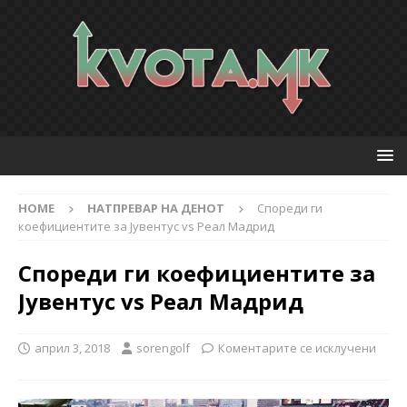
HOME
НАТПРЕВАР НА ДЕНОТ
Спореди ги
коефициентите за Јувентус vs Реал Мадрид
Спореди ги коефициентите за
Јувентус vs Реал Мадрид
април 3, 2018
sorengolf
Коментарите се исклучени