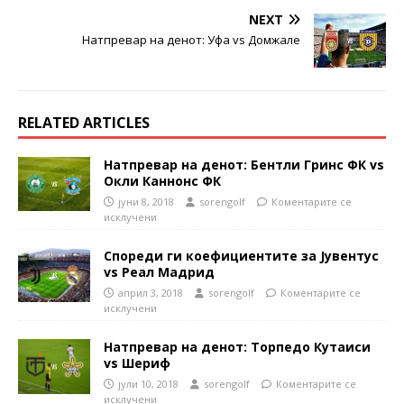
NEXT
Натпревар на денот: Уфа vs Домжале
RELATED ARTICLES
Натпревар на денот: Бентли Гринс ФК vs
Окли Каннонс ФК
јуни 8, 2018
sorengolf
Коментарите се
исклучени
Спореди ги коефициентите за Јувентус
vs Реал Мадрид
април 3, 2018
sorengolf
Коментарите се
исклучени
Натпревар на денот: Торпедо Кутаиси
vs Шериф
јули 10, 2018
sorengolf
Коментарите се
исклучени