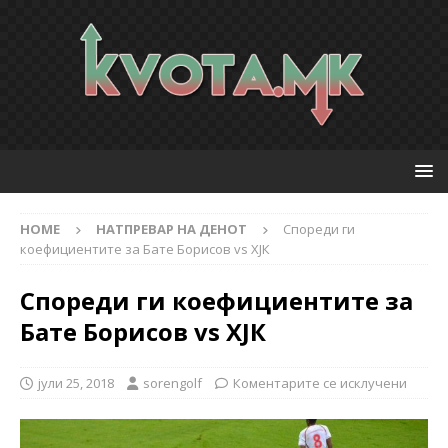
HOME
НАТПРЕВАР НА ДЕНОТ
Спореди ги
коефициентите за Бате Борисов vs ХЈК
Спореди ги коефициентите за
Бате Борисов vs ХЈК
јули 25, 2018
sorengolf
Коментарите се исклучени