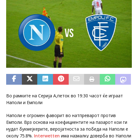
Во рамките на Серија А,петок во 19:30 часот ќе играат
Наполи и Емполи
Наполи е огромен фаворит во натпреварот против
Емполи. Врз основа на коефициентите на пазарот кои ги
нудат букмејкерите, веројатноста за победа на Наполи е
околу 75.8%.
Interwetten
има најмалку доверба во Наполи