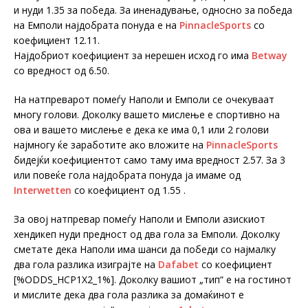
и нуди 1.35 за победа. За иненадување, односно за победа
на Емполи најдобрата понуда е на
PinnacleSports
со
коефициент 12.11.
Најдобриот коефициент за нерешен исход го има
Betway
со вредност од 6.50.
На натпреварот помеѓу Наполи и Емполи се очекуваат
многу голови. Доколку вашето мислење е спортивно на
ова и вашето мислење е дека ке има 0,1 или 2 голови
најмногу ќе заработите ако вложите на
PinnacleSports
бидејќи коефициентот само таму има вредност 2.57. За 3
или повеќе гола најдобрата понуда ја имаме од
Interwetten
со коефициент од 1.55 .
За овој натпревар помеѓу Наполи и Емполи азискиот
хендикеп нуди предност од два гола за Емполи. Доколку
сметате дека Наполи има шанси да победи со најмалку
два гола разлика изиграјте на
Dafabet
со коефициент
[%ODDS_HCP1X2_1%]. Доколку вашиот „тип“ е на гостинот
и мислите дека два гола разлика за домаќинот е