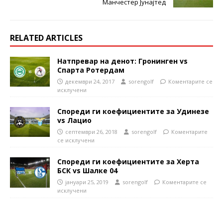
Манчестер Јунајтед
RELATED ARTICLES
Натпревар на денот: Гронинген vs
Спарта Ротердам
декември 24, 2017
sorengolf
Коментарите се
исклучени
Спореди ги коефициентите за Удинезе
vs Лацио
септември 26, 2018
sorengolf
Коментарите
се исклучени
Спореди ги коефициентите за Херта
БСК vs Шалке 04
јануари 25, 2019
sorengolf
Коментарите се
исклучени