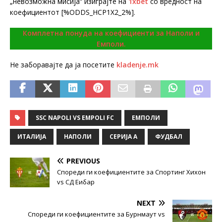
„невозможна мисија“ изиграјте на
1xbet
со вредност на
коефициентот [%ODDS_HCP1X2_2%].
Комплетна понуда на коефициенти за Наполи и
Емполи.
Не заборавајте да ја посетите
kladenje.mk
SSC NAPOLI VS EMPOLI FC
ЕМПОЛИ
ИТАЛИЈА
НАПОЛИ
СЕРИЈА А
ФУДБАЛ
PREVIOUS
Спореди ги коефициентите за Спортинг Хихон
vs СД Еибар
NEXT
Спореди ги коефициентите за Бурнмаут vs