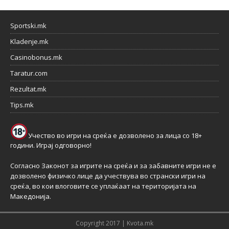
Sportski.mk
Kladenje.mk
Casinobonus.mk
Taratur.com
Rezultat.mk
Tips.mk
Учество во игри на среќа е дозволено за лица со 18+
години. Играј одговорно!
Согласно Законот за игрите на среќа и за забавните игри не е
дозволено физичко лице да учествува во странски игри на
среќа, во кои влоговите се уплаќаат на територијата на
Македонија.
Copyright 2017 | Kvota.mk