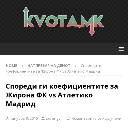
HOME
НАТПРЕВАР НА ДЕНОТ
Спореди ги
коефициентите за Жирона ФК vs Атлетико Мадрид
Спореди ги коефициентите за
Жирона ФК vs Атлетико
Мадрид
јануари 9, 2019
sorengolf
Коментарите се исклучени