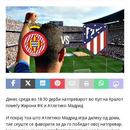
Денес среда во 18:30 дерби натпреварот во Куп на Кралот
помеѓу Жирона ФК и Атлетико Мадрид
И покрај тоа што Атлетико Мадрид игра далеку од дома,
тие сеуште се фаворити за да го победат овој натпревар.