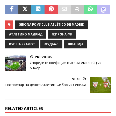
GIRONA FC VS CLUB ATLÉTICO DE MADRID
АТЛЕТИКО МАДРИД
ЖИРОНА ФК
КУП НА КРАЛОТ
ФУДБАЛ
ШПАНИЈА
PREVIOUS
Спореди ги коефициентите за Амиен СЦ vs
Анжер
NEXT
Натпревар на денот: Атлетик Билбао vs Севиља
RELATED ARTICLES