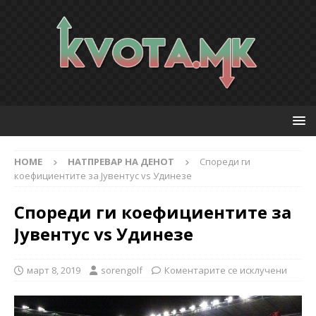
HOME
НАТПРЕВАР НА ДЕНОТ
Спореди ги
коефициентите за Јувентус vs Удинезе
Спореди ги коефициентите за
Јувентус vs Удинезе
март 8, 2019
sorengolf
Коментарите се исклучени