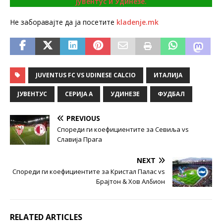
Јувентус и Удинезе.
Не заборавајте да ја посетите
kladenje.mk
JUVENTUS FC VS UDINESE CALCIO
ИТАЛИЈА
ЈУВЕНТУС
СЕРИЈА А
УДИНЕЗЕ
ФУДБАЛ
PREVIOUS
Спореди ги коефициентите за Севиља vs
Славија Прага
NEXT
Спореди ги коефициентите за Кристал Палас vs
Брајтон & Хов Албион
RELATED ARTICLES