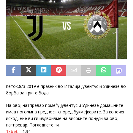
петок,8/3 2019 е празник во Италија.Јувентус и Удинезе во
борба за трите бода.
На овој натпревар помеѓу Јувентус и Удинезе домашните
имаат огормна предност според букмејкерите. За конечен
исход, ние ви ги издвоивме највисоките понуди за овој
натпревар. Погледнете ги.
1xbet
– 1.34