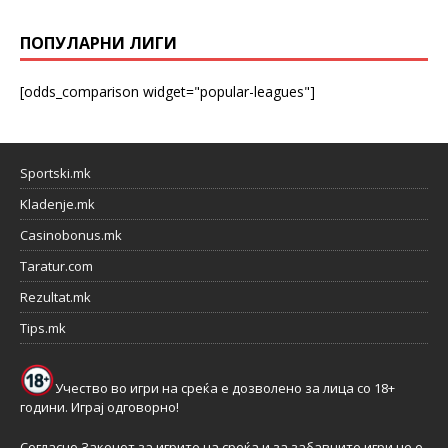
ПОПУЛАРНИ ЛИГИ
[odds_comparison widget="popular-leagues"]
Sportski.mk
Kladenje.mk
Casinobonus.mk
Taratur.com
Rezultat.mk
Tips.mk
Учество во игри на среќа е дозволено за лица со 18+
години. Играј одговорно!
Согласно Законот за игрите на среќа и за забавните игри не е