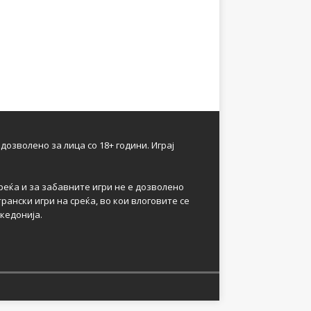
 дозволено за лица со 18+ години. Играј
реќа и за забавните игри не е дозволено
рански игри на среќа, во кои влоговите се
кедонија.