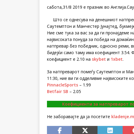
сабота,31/8 2019 е празник во Англија.Са
Што се однесува на денешниот натпре
Саутемптон и Манчестер Јунајтед, букмеј
Ние сме тука за вас за да ги пронајдеме 
највисоката понуда за победа на домаќин
натпревар без победник, односно реми, в
бидејќи само таму има коефициент 3.54. 
коефициент е 2.10 на
skybet
и
1xbet
.
За натпреварот помеѓу Саутемптон и Манче
11:30, ние ви ги одделивме највисоките ко
PinnacleSports
– 1.99
Betfair SB
– 2.05
Коефициенти за натпреварот по
Не заборавајте да ја посетите
kladenje.