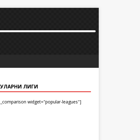
УЛАРНИ ЛИГИ
_comparison widget="popular-leagues"]