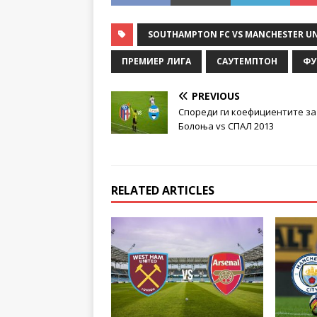
SOUTHAMPTON FC VS MANCHESTER UN
ПРЕМИЕР ЛИГА
САУТЕМПТОН
ФУ
PREVIOUS
Спореди ги коефициентите за
Болоња vs СПАЛ 2013
RELATED ARTICLES