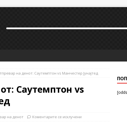
тпревар на денот: Саутемптон vs Манчестер Јунајтед
ПОП
от: Саутемптон vs
[odds
ед
вар на денот
Коментарите се исклучени