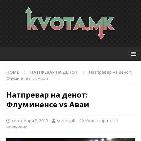
HOME
НАТПРЕВАР НА ДЕНОТ
Натпревар на денот:
Флуминенсе vs Аваи
Натпревар на денот:
Флуминенсе vs Аваи
септември 2, 2019
sorengolf
Коментарите се
исклучени