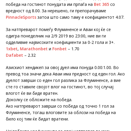
победа на гостинот понудата им прпаѓа на
Bet 365
со
вредност од 8.00. За нерешено, ги препорачуваме
PinnacleSports
затоа што само таму е коефициентот 4.07.
За натпреварот помеѓу Флуминенсе и Аваи кој ќе се
одигра понеделник на 2/9 2019 во 23:00, ние ви ги
одделивме највисоките коефициенти за 0-2 гола и 3+.
1xbet
,
Marathonbet
и
Fonbet
– 1.70
Dafabet
– 2.32
Азискиот хендикеп за овој дуел има понуда 0.00:1.00. Во
превод тоа значи дека Аваи има предност од еден гол. Ако
дуелот заврши со еден гол разлика за Флуминенсе, а вие
сте го ставиле својот влог на гостинот, во тој случај
влогот ќе ви биде вратен.
Доколку се обложите на победа.
Ако натпреварот заврши со победа од точно 1 гол за
Флуминенсе, тогаш влоговите за облози на победа на
било кој тим ќе бидат вратени.