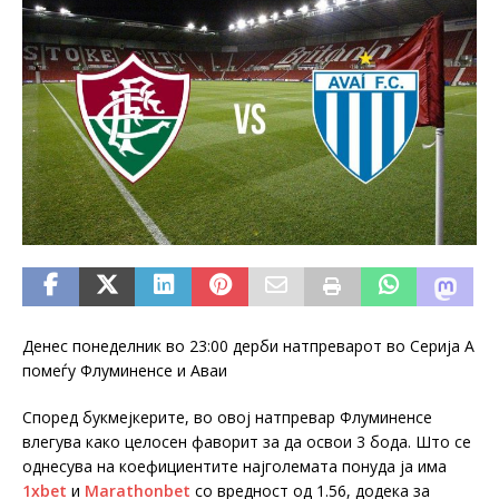
Денес понеделник во 23:00 дерби натпреварот во Серија А
помеѓу Флуминенсе и Аваи
Според букмејкерите, во овој натпревар Флуминенсе
влегува како целосен фаворит за да освои 3 бода. Што се
однесува на коефициентите најголемата понуда ја има
1xbet
и
Marathonbet
со вредност од 1.56, додека за