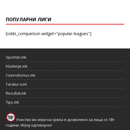
ПОПУЛАРНИ ЛИГИ
[odds_comparison widget="popular-leagues"]
Sportski.mk
Kladenje.mk
Casinobonus.mk
Taratur.com
Rezultat.mk
Tips.mk
Учество во игри на среќа е дозволено за лица со 18+
години. Играј одговорно!