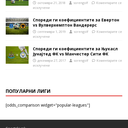
октомври 21, 2018
sorengolf
Коментарите се
исклучени
Спореди ги коефициентите за Евертон
vs Вулверхемптон Вандерерс
септември 1, 2019
sorengolf
Коментарите се
исклучени
Спореди ги коефициентите за Њукасл
Јунајтед ФК vs Манчестер Сити ФК
декември 27, 2017
sorengolf
Коментарите се
исклучени
ПОПУЛАРНИ ЛИГИ
[odds_comparison widget="popular-leagues"]