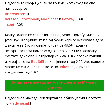
Најдобрите коефициенти за конечениот исход на овој
натпревар се:
Interwetten
: 4.30
Betsson Sportsbook
,
Nordicbet
и
Betway
: 3.60
1xbet
: 2.03
Колку голови ќе се постигнат на дуелот помеѓу Милан и
Јувентус? Коефициентите од букмејкерите укажуваат дека
шансите за 3 или повеќе голови се 49.0%, додека
веројатноста за помалку од 3 голови е 51.0%. Доколку
сметате дека овој натпревар ќе има 3 или повеќе голови,
изиграјте го на
Bet 365
со коефициент од 2.05. Ако вашето
мислење е 0-2 гола вложете во
1xbet
за да имате
коефициент од 1.97.
Комплетна понуда на коефициенти за Милан и
Јувентус.
Најдобриот македонски портал за обложувачи! Посетете
го
kladenje.mk
!