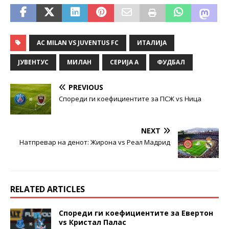
AC MILAN VS JUVENTUS FC
ИТАЛИЈА
ЈУВЕНТУС
МИЛАН
СЕРИЈА А
ФУДБАЛ
PREVIOUS
Спореди ги коефициентите за ПСЖ vs Ница
NEXT
Натпревар на денот: Жирона vs Реал Мадрид
RELATED ARTICLES
Спореди ги коефициентите за Евертон
vs Кристал Палас