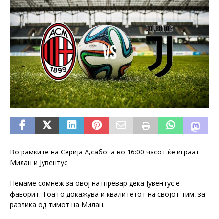
Во рамките на Серија А,сабота во 16:00 часот ќе играат
Милан и Јувентус
Немаме сомнеж за овој натпревар дека Јувентус е
фаворит. Тоа го докажува и квалитетот на својот тим, за
разлика од тимот на Милан.