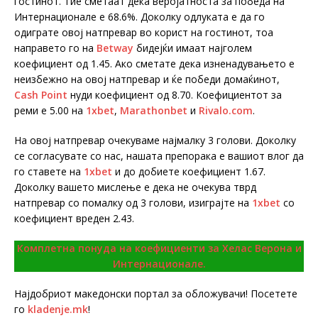
гостинот. Тие сметаат дека веројатноста за победа на
Интернационале е 68.6%. Доколку одлуката е да го
одиграте овој натпревар во корист на гостинот, тоа
направето го на
Betway
бидејќи имаат најголем
коефициент од 1.45. Ако сметате дека изненадувањето е
неизбежно на овој натпревар и ќе победи домаќинот,
Cash Point
нуди коефициент од 8.70. Коефициентот за
реми е 5.00 на
1xbet
,
Marathonbet
и
Rivalo.com
.
На овој натпревар очекуваме најмалку 3 голови. Доколку
се согласувате со нас, нашата препорака е вашиот влог да
го ставете на
1xbet
и до добиете коефициент 1.67.
Доколку вашето мислење е дека не очекува тврд
натпревар со помалку од 3 голови, изиграјте на
1xbet
со
коефициент вреден 2.43.
Комплетна понуда на коефициенти за Хелас Верона и
Интернационале.
Најдобриот македонски портал за обложувачи! Посетете
го
kladenje.mk
!