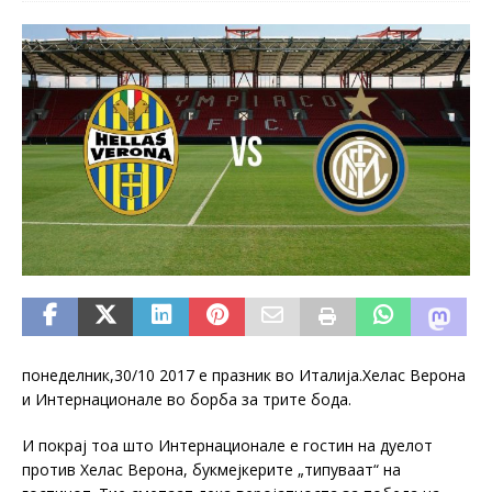
понеделник,30/10 2017 е празник во Италија.Хелас Верона
и Интернационале во борба за трите бода.
И покрај тоа што Интернационале е гостин на дуелот
против Хелас Верона, букмејкерите „типуваат“ на