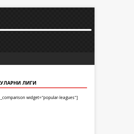
УЛАРНИ ЛИГИ
_comparison widget="popular-leagues"]