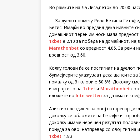
Во рамките на Ла Лига,петок во 20:00 час
За дуелот помеѓу Реал Бетис и Гетафе,
Бетис. Имајќи во предвид дека нивните си
домашниот терен им носи мала предност 
1xbet
е 2.10 за победа на домаќинот, нај
Marathonbet
со вредност 4.05. За реми 
вредност од 3.60.
Колку голови ќе се постигнат на дуелот 
букмејкерите укажуваат дека шансите за 3
помалку од 3 голови е 50.6%. Доколку сме
изиграјте го на
1xbet
и
Marathonbet
со к
вложете во
Interwetten
за да имате коеф
Азискиот хендикеп за овој натпревар „изл
доколку се обложите на Гетафе и тој побе
доколку имаме нерешен резултат половин
понуда за овој натпревар со овој тип на и
1xbet
: 1.83